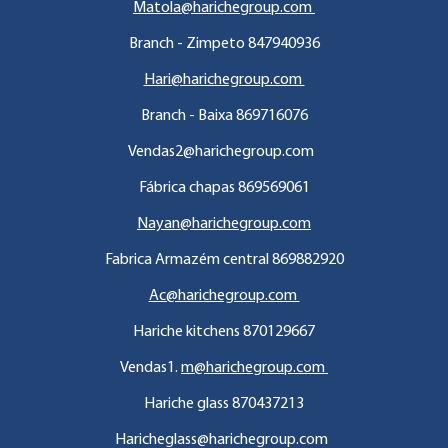
Matola@harichegroup.com
Branch - Zimpeto 847940936
Hari@harichegroup.com
Branch - Baixa 869716076
Vendas2@harichegroup.com
Fábrica chapas 869569061
Nayan@harichegroup.com
Fabrica Armazém central 869882920
Ac@harichegroup.com
Hariche kitchens 870129667
Vendas1.
m@harichegroup.com
Hariche glass 870437213
Haricheglass@harichegroup.com