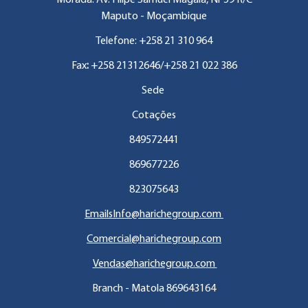
Morada: Av. Filipe Samuel Magaia, Nr 59 R/C
Maputo - Moçambique
Telefone: +258 21 310 964
Fax
:
+258 21312646/+258 21 022 386
Sede
Cotações
849572441
869677226
823075643
EmailsInfo@harichegroup.com
Comercial@harichegroup.com
Vendas@harichegroup.com
Branch - Matola 869643164