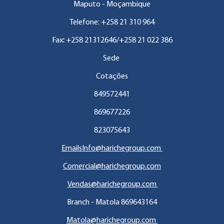
Maputo - Moçambique
Telefone: +258 21 310 964
Fax
:
+258 21312646/+258 21 022 386
Sede
Cotações
849572441
869677226
823075643
EmailsInfo@harichegroup.com
Comercial@harichegroup.com
Vendas@harichegroup.com
Branch - Matola 869643164
Matola@harichegroup.com