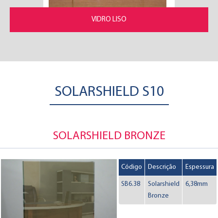
VIDRO LISO
SOLARSHIELD S10
SOLARSHIELD BRONZE
Código
Descrição
Espessura
SB6.38
Solarshield
6,38mm
Bronze