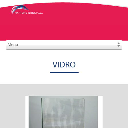
Menu
Home
»
Áreas de Negócio
»
Vidro
»
Solarshield S10
HOME
VIDRO
QUEM SOMOS
PRODUTOS E SERVIÇOS
ÁREAS DE NEGÓCIO
Aço e Material de Construção
Vidro